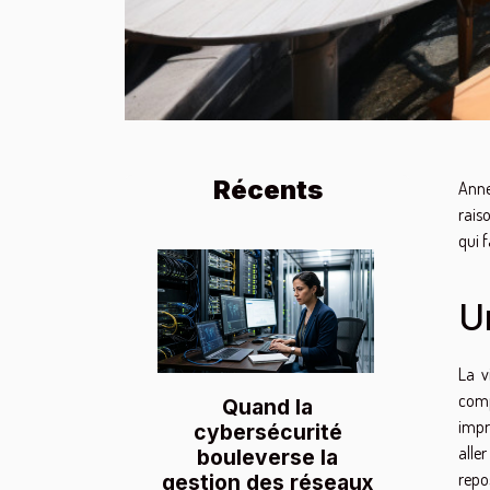
Récents
Anne
rais
qui f
U
La v
comp
Quand la
impr
cybersécurité
alle
bouleverse la
repo
gestion des réseaux