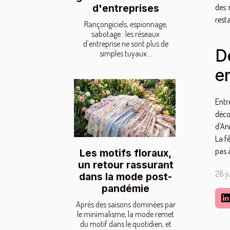
d'entreprises
des 
resta
Rançongiciels, espionnage,
sabotage : les réseaux
d’entreprise ne sont plus de
D
simples tuyaux...
e
Entr
déco
d’An
La f
pas à
Les motifs floraux,
un retour rassurant
28 ju
dans la mode post-
pandémie
Après des saisons dominées par
le minimalisme, la mode remet
du motif dans le quotidien, et