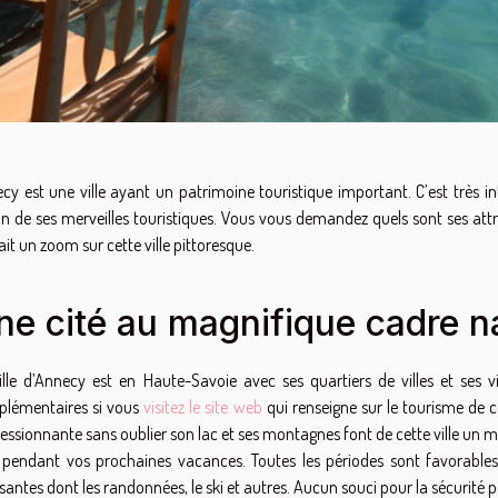
cy est une ville ayant un patrimoine touristique important. C’est très int
on de ses merveilles touristiques. Vous vous demandez quels sont ses attra
ait un zoom sur cette ville pittoresque.
ne cité au magnifique cadre n
ille d’Annecy est en Haute-Savoie avec ses quartiers de villes et ses 
lémentaires si vous
visitez le site web
qui renseigne sur le tourisme de cet
essionnante sans oublier son lac et ses montagnes font de cette ville un ma
r pendant vos prochaines vacances. Toutes les périodes sont favorables
santes dont les randonnées, le ski et autres. Aucun souci pour la sécurité 