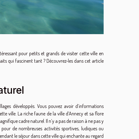
éressant pour petits et grands de visiter cette ville en
its qui fascinent tant ? Découvrez-les dans cet article
aturel
villages développés. Vous pouvez avoir d’informations
te ville. La riche faune de la ville d’Annecy et sa flore
gnifique cadre naturel. Il n’y a pas de raison à ne pas y
 pour de nombreuses activités sportives, ludiques ou
pendant le séjour dans cette ville qui enchante au regard