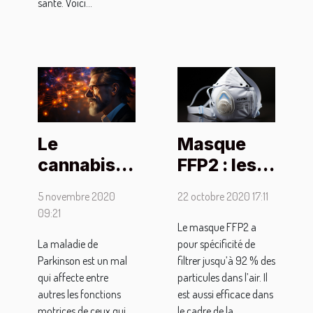
santé. Voici...
Le
Masque
cannabis
FFP2 : les
peut-il être
critères
5 novembre 2020
22 octobre 2020 17:11
utilisé dans
d'un bon
09:21
le
choix
Le masque FFP2 a
La maladie de
pour spécificité de
traitement
Parkinson est un mal
filtrer jusqu’à 92 % des
de la
qui affecte entre
particules dans l’air. Il
maladie de
autres les fonctions
est aussi efficace dans
Parkinson ?
motrices de ceux qui
le cadre de la