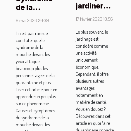
jardiner
de la
est-il
mouche
17 février 2020 10:56
6 mai 2020 20:39
bénéfique
devant les
pour la
Le plus souvent, le
yeux :
Il n’est pas rare de
jardinage est
santé ?
constater que le
causes,
considéré comme
syndrome de la
symptômes
une activité
mouche devant les
et
uniquement
yeux attaque
économique.
traitements
beaucoup plus les
Cependant, il offre
personnes âgées de la
plusieurs autres
quarantaine et plus.
avantages
Lisez cet article pour en
notamment en
apprendre un peu plus
matière de santé.
sur ce phénomène.
Vous en doutez ?
Causes et symptômes
Découvrez dans cet
du syndrome de la
article en quoi faire
mouche devant les
du jardinage impacte