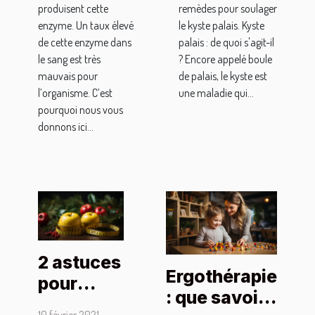
produisent cette
remèdes pour soulager
enzyme. Un taux élevé
le kyste palais. Kyste
de cette enzyme dans
palais : de quoi s'agit-il
le sang est très
? Encore appelé boule
mauvais pour
de palais, le kyste est
l’organisme. C’est
une maladie qui...
pourquoi nous vous
donnons ici...
2 astuces
Ergothérapie
pour
: que savoir
maigrir
10 février 2021