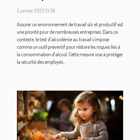
l’employeur pour un
2 janvier 2025 13:58
environnement de travail
sûr !
Assurer un environnement de travail sûr et productif est
une priorité pour de nombreuses entreprises. Dans ce
contexte, le test d’alcoolémie au travail s’impose
comme un outil préventif pour réduire les risques liés à
la consommation d’alcool. Cette mesure vise à protéger
la sécurité des employés...