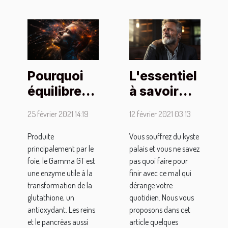
Pourquoi
L'essentiel
équilibrer
à savoir
le taux de
pour traiter
25 février 2021 14:19
12 février 2021 03:13
Gamma GT
un kyste
dans son
palais
Produite
Vous souffrez du kyste
principalement par le
palais et vous ne savez
organisme
foie, le Gamma GT est
pas quoi faire pour
?
une enzyme utile à la
finir avec ce mal qui
transformation de la
dérange votre
glutathione, un
quotidien. Nous vous
antioxydant. Les reins
proposons dans cet
et le pancréas aussi
article quelques