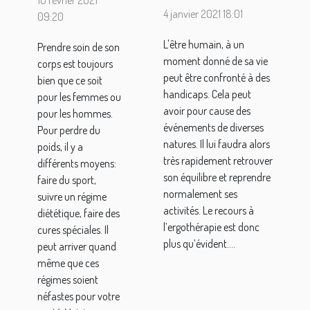
à propos de
vite et
4 janvier 2021 18:01
09:20
cette
sans
profession ?
L'être humain, à un
Prendre soin de son
risque
moment donné de sa vie
corps est toujours
peut être confronté à des
bien que ce soit
handicaps. Cela peut
pour les femmes ou
avoir pour cause des
pour les hommes.
événements de diverses
Pour perdre du
natures. Il lui faudra alors
poids, il y a
très rapidement retrouver
différents moyens:
son équilibre et reprendre
faire du sport,
normalement ses
suivre un régime
activités. Le recours à
diététique, faire des
l’ergothérapie est donc
cures spéciales. Il
plus qu’évident....
peut arriver quand
même que ces
régimes soient
néfastes pour votre