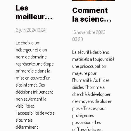
Les
Comment
meilleurs
la science
conseils
et la
6 juin 2024 16:24
15 novembre 2023
pour
technologie
03:20
choisir un
Le choix d'un
ont
hébergeur et d'un
hébergeur
La sécurité des biens
amélioré la
nom de domaine
matériels a toujours été
et un nom
sécurité
représente une étape
une préoccupation
de
des
primordiale dans la
majeure pour
domaine
mise en œuvre d'un
coffres-
l'humanité. Au fil des
site internet. Ces
pour votre
siècles, l'homme a
forts
décisions influencent
cherché à développer
site
non seulement la
des moyens de plus en
visibilité et
plus efficaces pour
l'accessibilité de votre
protéger ses
site, mais
possessions. Les
déterminent
coffres-forts, en