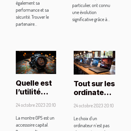
également sa
particulier, ont connu
performance et sa
une évolution
sécurité. Trouver le
significative grâce à...
partenaire...
Quelle est
Tout sur les
l’utilité
ordinateurs
d’une
portables à
24 octobre 2023 20:10
24 octobre 2023 20:10
montre
moins de
GPS ?
300 €
La montre GPS est un
Le choix d’un
accessoire capital.
ordinateur n’est pas