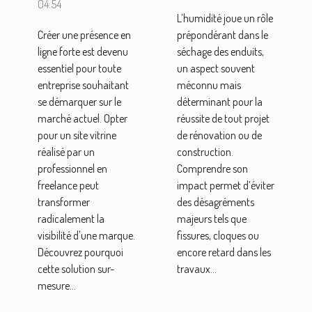
04:54
freelance
séchage
L’humidité joue un rôle
Créer une présence en
prépondérant dans le
booste
des
ligne forte est devenu
séchage des enduits,
votre
enduits ?
essentiel pour toute
un aspect souvent
visibilité?
entreprise souhaitant
méconnu mais
se démarquer sur le
déterminant pour la
marché actuel. Opter
réussite de tout projet
pour un site vitrine
de rénovation ou de
réalisé par un
construction.
professionnel en
Comprendre son
freelance peut
impact permet d’éviter
transformer
des désagréments
radicalement la
majeurs tels que
visibilité d'une marque.
fissures, cloques ou
Découvrez pourquoi
encore retard dans les
cette solution sur-
travaux...
mesure...