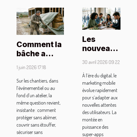
Les
Comment la
nouveaux
bâche a
codes du
révolutionné
30 avril 2026 09:22
marketing
1 juin 2026 17:18
la protection
mobile
À l’ère du digital, le
des
Sur les chantiers, dans
marketing mobile
face à la
l’événementiel ou au
matériaux
évolue rapidement
montée
fond d’un atelier, la
pour s’adapter aux
sensibles
des
même question revient,
nouvelles attentes
insistante : comment
super-
des utilisateurs. La
protéger sans abîmer,
montée en
apps
couvrir sans étouffer,
puissance des
sécuriser sans
super-apps