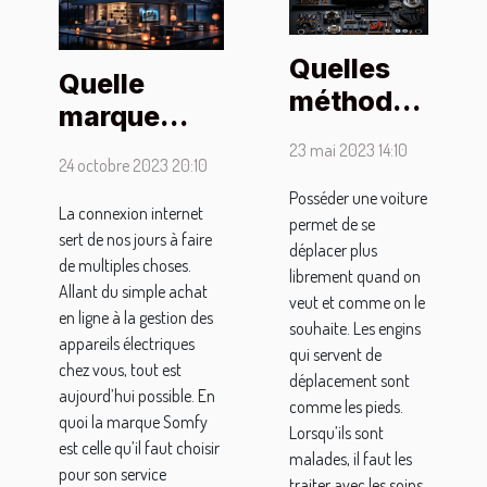
Quelles
Quelle
méthodes
marque
pour
choisir pour
23 mai 2023 14:10
trouver
24 octobre 2023 20:10
son service
des
Posséder une voiture
domotique ?
La connexion internet
permet de se
pièces de
sert de nos jours à faire
déplacer plus
rechange
de multiples choses.
librement quand on
Allant du simple achat
pour
veut et comme on le
en ligne à la gestion des
voiture ?
souhaite. Les engins
appareils électriques
qui servent de
chez vous, tout est
déplacement sont
aujourd’hui possible. En
comme les pieds.
quoi la marque Somfy
Lorsqu’ils sont
est celle qu’il faut choisir
malades, il faut les
pour son service
traiter avec les soins