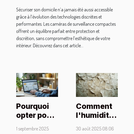
Sécuriser son domicile n’a jamais été aussi accessible
grâce à l’évolution des technologies discrètes et
performantes. Les caméras de surveillance compactes
offrent un équilibre parfait entre protection et
discrétion, sans compromettre l’esthétique de votre
intérieur. Découvrez dans cet article...
Pourquoi
Comment
opter pour
l'humidité
un site
affecte-t-
1 septembre 2025
30 août 2025 08:06
vitrine en
elle le