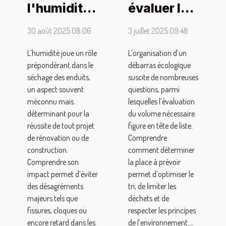
l'humidité
évaluer le
affecte-t-
volume
30 août 2025 08:06
3 juillet 2025 09:48
elle le
nécessaire
séchage
pour un
L’humidité joue un rôle
L’organisation d’un
prépondérant dans le
débarras écologique
des
débarras
séchage des enduits,
suscite de nombreuses
enduits ?
écologique
un aspect souvent
questions, parmi
?
méconnu mais
lesquelles l’évaluation
déterminant pour la
du volume nécessaire
réussite de tout projet
figure en tête de liste.
de rénovation ou de
Comprendre
construction.
comment déterminer
Comprendre son
la place à prévoir
impact permet d’éviter
permet d’optimiser le
des désagréments
tri, de limiter les
majeurs tels que
déchets et de
fissures, cloques ou
respecter les principes
encore retard dans les
de l’environnement....