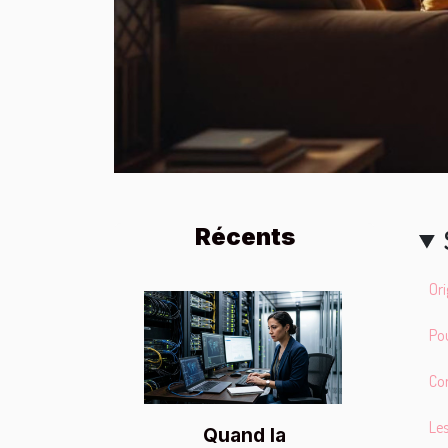
Récents
Ori
Pou
Co
Les
Quand la