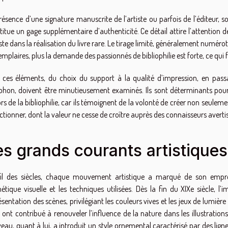
résence d’une signature manuscrite de l’artiste ou parfois de l’éditeur,
titue un gage supplémentaire d’authenticité. Ce détail attire l’attention de
iste dans la réalisation du livre rare. Le tirage limité, généralement numéro
emplaires, plus la demande des passionnés de bibliophilie est forte, ce qui fa
 ces éléments, du choix du support à la qualité d’impression, en passa
phon, doivent être minutieusement examinés. Ils sont déterminants pour q
ors de la bibliophilie, car ils témoignent de la volonté de créer non seulem
ectionner, dont la valeur ne cesse de croître auprès des connaisseurs avertis
es grands courants artistiques 
il des siècles, chaque mouvement artistique a marqué de son emprein
thétique visuelle et les techniques utilisées. Dès la fin du XIXe siècle, 
sentation des scènes, privilégiant les couleurs vives et les jeux de lumière 
t ont contribué à renouveler l’influence de la nature dans les illustration
eau, quant à lui, a introduit un style ornemental caractérisé par des lign