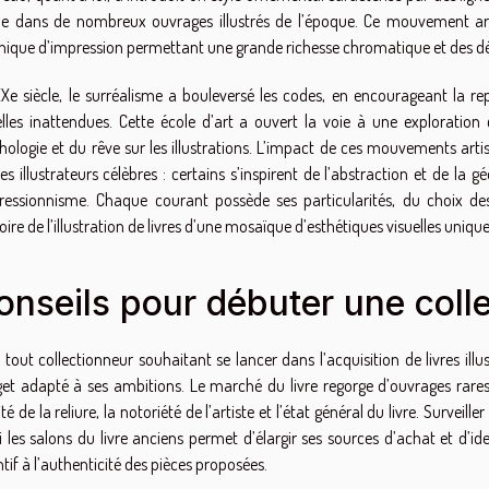
ble dans de nombreux ouvrages illustrés de l’époque. Ce mouvement arti
nique d’impression permettant une grande richesse chromatique et des détai
Xe siècle, le surréalisme a bouleversé les codes, en encourageant la r
elles inattendues. Cette école d’art a ouvert la voie à une exploration
hologie et du rêve sur les illustrations. L’impact de ces mouvements artis
les illustrateurs célèbres : certains s’inspirent de l’abstraction et de la
pressionnisme. Chaque courant possède ses particularités, du choix de
toire de l’illustration de livres d’une mosaïque d’esthétiques visuelles unique
onseils pour débuter une coll
 tout collectionneur souhaitant se lancer dans l’acquisition de livres illus
et adapté à ses ambitions. Le marché du livre regorge d’ouvrages rares
té de la reliure, la notoriété de l’artiste et l’état général du livre. Surveill
i les salons du livre anciens permet d’élargir ses sources d’achat et d’id
ntif à l’authenticité des pièces proposées.