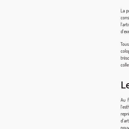
La p
cons
l’art
d’ex
Tous
colo
trés
coll
L
Au f
l’es
repré
d’ar
nouv