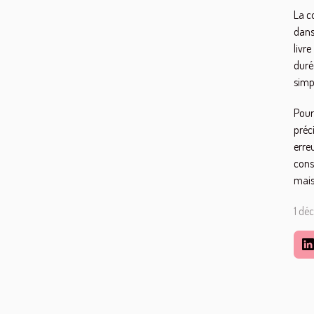
La co
dans
livr
duré
simp
Pour
préci
erre
cons
mais
1 dé