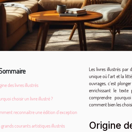
Sommaire
Les livres illustrés par
unique où l’art et la l
ouvrages, c’est plonge
gine des livres illustrés
enrichissant le text
comprendre pourquoi 
rquoi choisir un livre illustré ?
comment bien les choisir,
mment reconnaître une édition d’exception
Origine de
 grands courants artistiques illustrés