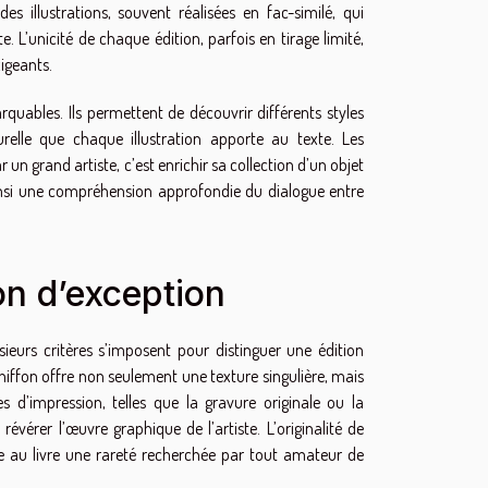
es illustrations, souvent réalisées en fac-similé, qui
e. L’unicité de chaque édition, parfois en tirage limité,
igeants.
rquables. Ils permettent de découvrir différents styles
ulturelle que chaque illustration apporte au texte. Les
r un grand artiste, c’est enrichir sa collection d’un objet
e ainsi une compréhension approfondie du dialogue entre
on d’exception
lusieurs critères s’imposent pour distinguer une édition
chiffon offre non seulement une texture singulière, mais
 d’impression, telles que la gravure originale ou la
révérer l’œuvre graphique de l’artiste. L’originalité de
ère au livre une rareté recherchée par tout amateur de