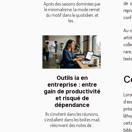
de s
Après des saisons dominées par
le minimalisme, la mode remet
repr
du motif dans le quotidien, et
conf
les...
Au-d
arti
colle
rare
text
C
Outils ia en
entreprise : entre
gain de productivité
Lors
et risqué de
d’ex
dépendance
prés
Ils s’invitent dans les réunions,
lith
s’installent dans les boîtes mail,
cert
réécrivent des notes de...
bibli