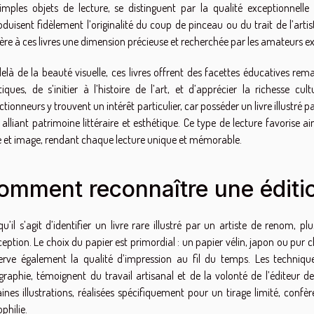
imples objets de lecture, se distinguent par la qualité exceptionnelle d
oduisent fidèlement l’originalité du coup de pinceau ou du trait de l’artist
ère à ces livres une dimension précieuse et recherchée par les amateurs ex
elà de la beauté visuelle, ces livres offrent des facettes éducatives rema
stiques, de s’initier à l’histoire de l’art, et d’apprécier la richesse c
ctionneurs y trouvent un intérêt particulier, car posséder un livre illustré pa
, alliant patrimoine littéraire et esthétique. Ce type de lecture favoris
e et image, rendant chaque lecture unique et mémorable.
omment reconnaître une éditi
qu’il s’agit d’identifier un livre rare illustré par un artiste de renom, p
ception. Le choix du papier est primordial : un papier vélin, japon ou pur 
erve également la qualité d’impression au fil du temps. Les techniques
ographie, témoignent du travail artisanal et de la volonté de l’éditeur de 
aines illustrations, réalisées spécifiquement pour un tirage limité, conf
ophilie.