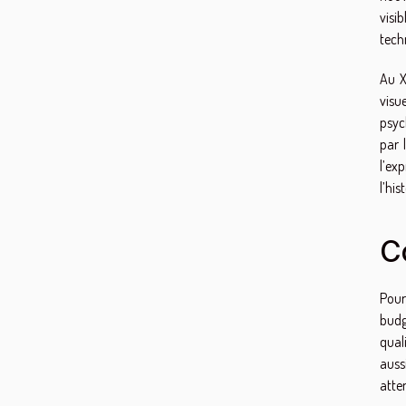
visi
tech
Au X
visu
psyc
par 
l’ex
l’his
C
Pour
budg
quali
auss
atte