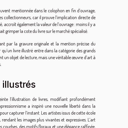
 souvent mentionnée dans le colophon en fin d’ouvrage,
s collectionneurs, car il prouve l’implication directe de
té, accroît également la valeur de l’ouvrage : moins il y a
it grimper la cote du livre sur le marché spécialisé.
nt par la gravure originale et la mention précise du
u’un livre illustré entre dans la catégorie des grands
ent un objet de lecture, mais une véritable œuvre d’art à
.
illustrés
te l’illustration de livres, modifiant profondément
l’impressionnisme a inspiré une nouvelle liberté dans la
pour capturer l’instant. Les artistes issus de cette école
s, rendant les images plus vivantes et expressives. L’art
es courbes, des motifs floraux et une élégance raffinée,