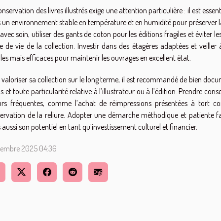
nservation des livres illustrés exige une attention particulière : il est essen
 un environnement stable en température et en humidité pour préserver la r
e avec soin, utiliser des gants de coton pour les éditions fragiles et éviter
e de vie de la collection. Investir dans des étagères adaptées et veille
les mais efficaces pour maintenir les ouvrages en excellent état.
 valoriser sa collection sur le long terme, il est recommandé de bien docum
s et toute particularité relative à l’illustrateur ou à l’édition. Prendre co
urs fréquentes, comme l’achat de réimpressions présentées à tort co
ervation de la reliure. Adopter une démarche méthodique et patiente fac
 aussi son potentiel en tant qu’investissement culturel et financier.
cembre 2025 04:36