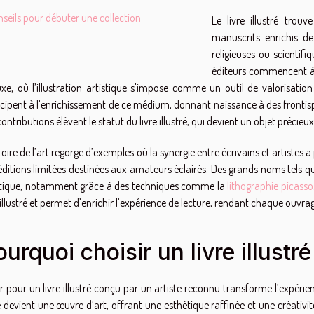
seils pour débuter une collection
Le livre illustré trouv
manuscrits enrichis d
religieuses ou scientifi
éditeurs commencent à c
uxe, où l’illustration artistique s'impose comme un outil de valorisatio
icipent à l’enrichissement de ce médium, donnant naissance à des frontispi
ontributions élèvent le statut du livre illustré, qui devient un objet précie
stoire de l’art regorge d’exemples où la synergie entre écrivains et artis
éditions limitées destinées aux amateurs éclairés. Des grands noms tels que
stique, notamment grâce à des techniques comme la
lithographie picasso
e illustré et permet d’enrichir l’expérience de lecture, rendant chaque ouv
urquoi choisir un livre illustré
r pour un livre illustré conçu par un artiste reconnu transforme l’expérie
 devient une œuvre d’art, offrant une esthétique raffinée et une créativit