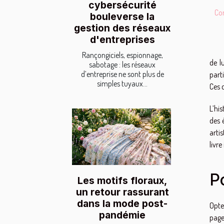
cybersécurité
Con
bouleverse la
gestion des réseaux
d'entreprises
Rançongiciels, espionnage,
de l
sabotage : les réseaux
d’entreprise ne sont plus de
part
simples tuyaux...
Ces c
L’hi
des 
arti
livr
Po
Les motifs floraux,
un retour rassurant
dans la mode post-
Opte
pandémie
page