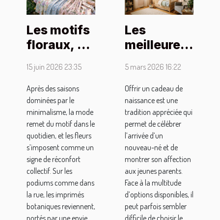
Les motifs
Les
floraux, un
meilleures
retour
idées de
15 juin 2026 23:35
5 mars 2026 16:22
rassurant
cadeaux
dans la
pour une
Après des saisons
Offrir un cadeau de
dominées par le
naissance est une
mode
naissance
minimalisme, la mode
tradition appréciée qui
post-
remet du motif dans le
permet de célébrer
pandémie
quotidien, et les fleurs
l’arrivée d’un
s’imposent comme un
nouveau-né et de
signe de réconfort
montrer son affection
collectif. Sur les
aux jeunes parents.
podiums comme dans
Face à la multitude
la rue, les imprimés
d’options disponibles, il
botaniques reviennent,
peut parfois sembler
portés par une envie
difficile de choisir le