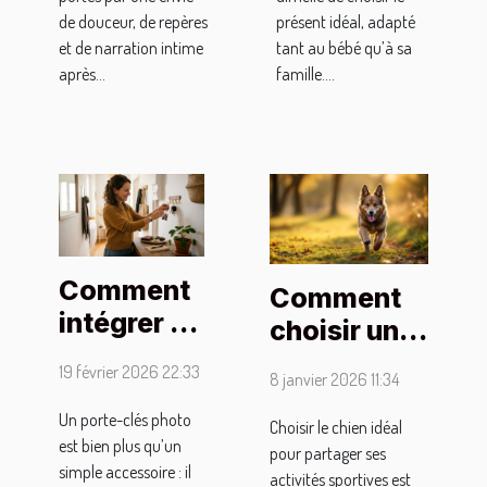
de douceur, de repères
présent idéal, adapté
et de narration intime
tant au bébé qu’à sa
après...
famille....
Comment
Comment
intégrer un
choisir un
porte-clés
compagnon
19 février 2026 22:33
8 janvier 2026 11:34
photo
canin pour
dans votre
Un porte-clés photo
vos
Choisir le chien idéal
est bien plus qu’un
quotidien
pour partager ses
activités
simple accessoire : il
activités sportives est
?