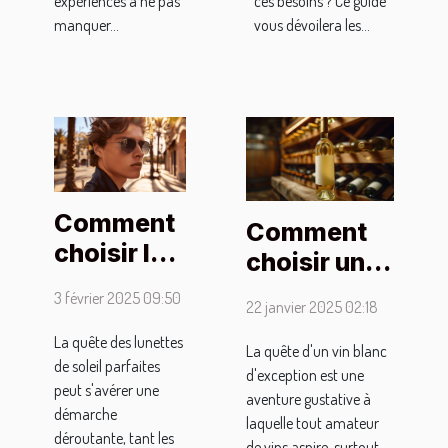
expériences à ne pas
ces besoins ? Ce guide
manquer...
vous dévoilera les...
Comment
Comment
choisir les
choisir un
meilleures
vin blanc
3 février 2025 09:50
22 janvier 2025 02:18
lunettes
d'exception
de soleil
La quête des lunettes
pour des
La quête d'un vin blanc
de soleil parfaites
pour
d'exception est une
occasions
peut s'avérer une
hommes :
aventure gustative à
spéciales
démarche
laquelle tout amateur
conseils
déroutante, tant les
de vins aspire, surtout