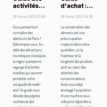
activités
d'achat :
uniques
comment
28 février 2025 05:58
28 février 2025 04:38
pour
choisir une
compléter
machine
Vous pensez tout
La conservation des
connaître des
aliments est une
votre
sous vide
alentours de Paris ?
préoccupation
escapade
idéale
Détrompez-vous. Au-
majeure dans notre
de week-
delà des attractions
quotidien, où la
end près de
touristiques classiques,
fraîcheur et la
la région parisienne
longévité des produits
Paris
regorge d'activités
sont au cœur des
insolites qui sauront
attentes des
pimenter votre
consommateurs.
escapade de week-
Avez-vous déjà
end. Ce guide vous
envisagé l'acquisition
dévoile des pépites
d'une machine sous
cachées et des
vide pour répondre à