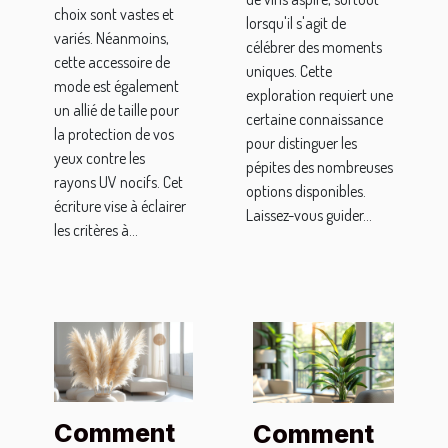
et
choix sont vastes et
lorsqu'il s'agit de
variés. Néanmoins,
entretien
célébrer des moments
cette accessoire de
uniques. Cette
mode est également
exploration requiert une
un allié de taille pour
certaine connaissance
la protection de vos
pour distinguer les
yeux contre les
pépites des nombreuses
rayons UV nocifs. Cet
options disponibles.
écriture vise à éclairer
Laissez-vous guider...
les critères à...
Comment
Comment