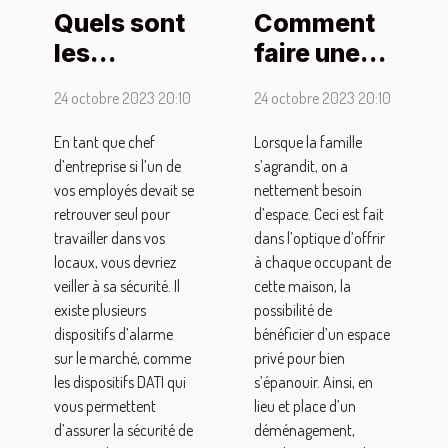
Quels sont
Comment
les
faire une
dispositifs
extension
24 octobre 2023 20:10
24 octobre 2023 20:10
pour
de
assurer la
maison ?
En tant que chef
Lorsque la famille
d’entreprise si l’un de
s’agrandit, on a
sécurité à
vos employés devait se
nettement besoin
un
retrouver seul pour
d’espace. Ceci est fait
travailleur
travailler dans vos
dans l’optique d’offrir
isolé ?
locaux, vous devriez
à chaque occupant de
veiller à sa sécurité. Il
cette maison, la
existe plusieurs
possibilité de
dispositifs d’alarme
bénéficier d’un espace
sur le marché, comme
privé pour bien
les dispositifs DATI qui
s’épanouir. Ainsi, en
vous permettent
lieu et place d’un
d’assurer la sécurité de
déménagement,