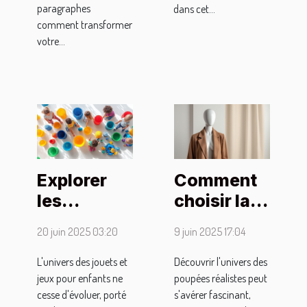
paragraphes
dans cet...
comment transformer
votre...
Explorer
Comment
les
choisir la
tendances
bonne
20 juin 2025 03:20
9 juin 2025 17:04
actuelles
poupée
dans les
réaliste
L'univers des jouets et
Découvrir l'univers des
jeux pour enfants ne
poupées réalistes peut
jouets et
pour vos
cesse d'évoluer, porté
s'avérer fascinant,
jeux pour
besoins