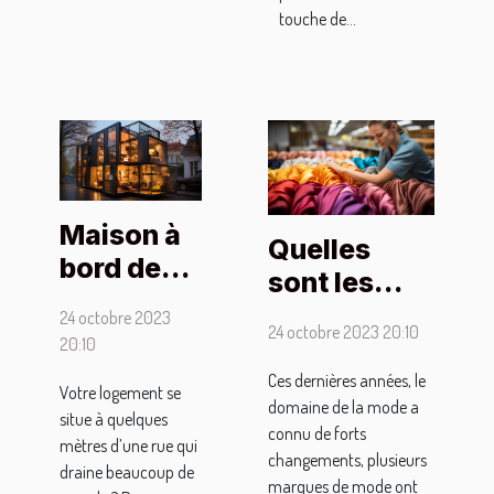
touche de...
Maison à
Quelles
bord de
sont les
rue :
dispositions
24 octobre 2023
comment
24 octobre 2023 20:10
à tenir pour
20:10
se
trouver un
Ces dernières années, le
Votre logement se
protéger
domaine de la mode a
emploi dans
situe à quelques
des
connu de forts
le textile ?
mètres d’une rue qui
changements, plusieurs
regards
draine beaucoup de
marques de mode ont