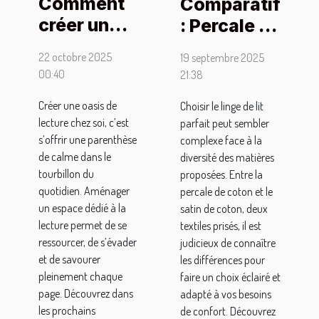
Comment
Comparatif
créer une
: Percale de
oasis de
coton vs
22 octobre 2025
19 septembre 2025
lecture
Satin de
00:40
21:38
chez soi
coton pour
Créer une oasis de
Choisir le linge de lit
pour se
votre literie
lecture chez soi, c’est
parfait peut sembler
détendre ?
s’offrir une parenthèse
complexe face à la
de calme dans le
diversité des matières
tourbillon du
proposées. Entre la
quotidien. Aménager
percale de coton et le
un espace dédié à la
satin de coton, deux
lecture permet de se
textiles prisés, il est
ressourcer, de s’évader
judicieux de connaître
et de savourer
les différences pour
pleinement chaque
faire un choix éclairé et
page. Découvrez dans
adapté à vos besoins
les prochains
de confort. Découvrez