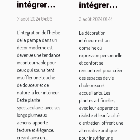
intégrer
intégrer
l'herbe de
des plantes
7 août 2024 04:06
3 août 2024 01:44
la pampa
artificielles
dans votre
dans votre
L'intégration de l'herbe
La décoration
de la pampa dans un
intérieure est un
intérieur
décoration
décor moderne est
domaine où
moderne
intérieure
devenue une tendance
expression personnelle
incontournable pour
et confort se
ceux qui souhaitent
rencontrent pour créer
insuffler une touche
des espaces de vie
de douceur et de
chaleureux et
naturel à leur intérieur.
accueillants. Les
Cette plante
plantes artificielles,
spectaculaire, avec ses
avec leur apparence
longs plumeaux
réaliste et leur facilité
aériens, apporte
d'entretien, offrent une
texture et élégance,
alternative pratique
créant ainsi un...
pour insuffler une