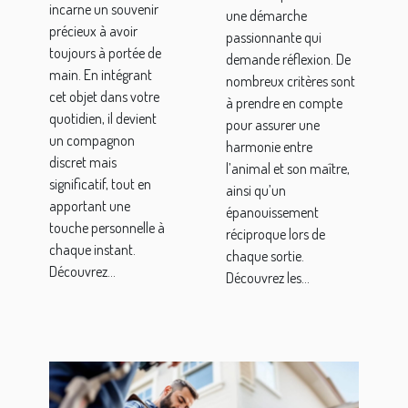
sportives ?
incarne un souvenir
une démarche
précieux à avoir
passionnante qui
toujours à portée de
demande réflexion. De
main. En intégrant
nombreux critères sont
cet objet dans votre
à prendre en compte
quotidien, il devient
pour assurer une
un compagnon
harmonie entre
discret mais
l’animal et son maître,
significatif, tout en
ainsi qu’un
apportant une
épanouissement
touche personnelle à
réciproque lors de
chaque instant.
chaque sortie.
Découvrez...
Découvrez les...