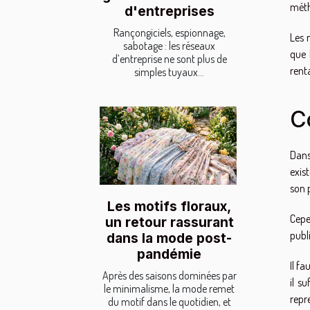
méth
d'entreprises
Rançongiciels, espionnage,
Les 
sabotage : les réseaux
que 
d’entreprise ne sont plus de
rent
simples tuyaux...
C
Dans
exist
son 
Les motifs floraux,
Cepe
un retour rassurant
publi
dans la mode post-
pandémie
Il fa
Après des saisons dominées par
il s
le minimalisme, la mode remet
repr
du motif dans le quotidien, et