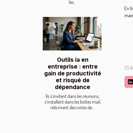
les...
En b
mais
Outils ia en
entreprise : entre
25 d
gain de productivité
et risqué de
dépendance
Ils s’invitent dans les réunions,
s’installent dans les boîtes mail,
réécrivent des notes de...