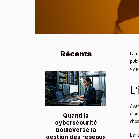
Récents
La r
publ
s’y 
L
Avan
d’au
Quand la
chos
cybersécurité
bouleverse la
Dans
gestion des réseaux