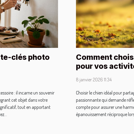
te-clés photo
Comment choisi
pour vos activit
8 janvier 2026 11:34
ssoire : il incarne un souvenir
Choisir le chien idéal pour part
égrant cet objet dans votre
passionnante qui demande réfle
gnificatif, tout en apportant
compte pour assurer une harmoni
z...
épanouissement réciproque lors 