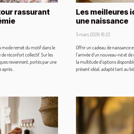
tour rassurant
Les meilleures 
émie
une naissance
5 mars 2026 16:22
la mode remet du motif dans le
Offrir un cadeau de naissance e
de réconfort collectif. Sur les
l’arrivée d’un nouveau-né et de
ues reviennent, portés par une
la multitude d’options disponibles
 après...
présent idéal, adapté tant au béb