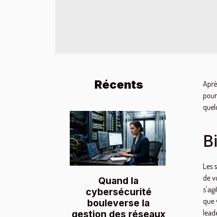
Récents
Aprè
pour
quel
Bi
Les 
de v
Quand la
s'ag
cybersécurité
que 
bouleverse la
lead
gestion des réseaux