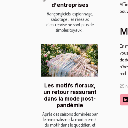
d'entreprises
Affi
pouv
Rançongiciels, espionnage,
sabotage : les réseaux
d’entreprise ne sont plus de
Mi
simples tuyaux...
En m
vous
de d
n’hé
réel.
Les motifs floraux,
29 n
un retour rassurant
dans la mode post-
pandémie
Après des saisons dominées par
le minimalisme, la mode remet
du motif dans le quotidien, et