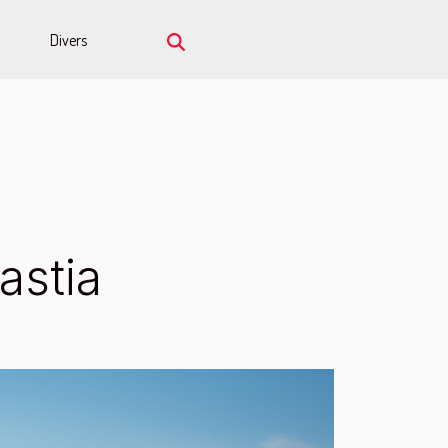
Divers
astia