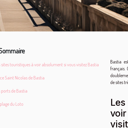
Sommaire
Bastia es
 sites touristiques à voir absolument si vous visitez Bastia
français.
doublemen
ce Saint Nicolas de Bastia
de sites tr
 ports de Bastia
Les 
plage du Loto
voi
visi