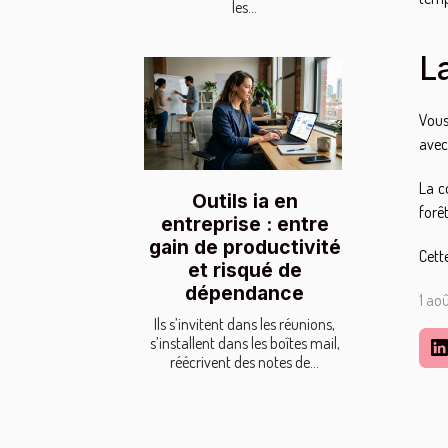
les...
L
Vous
avec
La c
Outils ia en
forê
entreprise : entre
gain de productivité
Cett
et risqué de
dépendance
1 ao
Ils s’invitent dans les réunions,
s’installent dans les boîtes mail,
réécrivent des notes de...