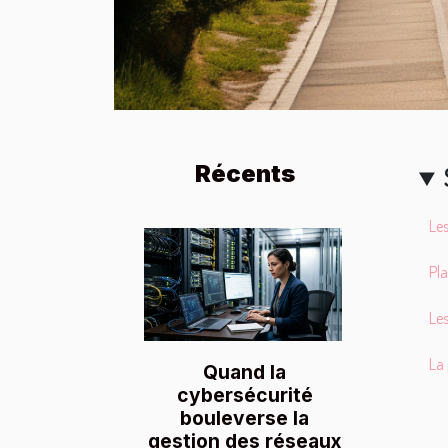
Récents
Les
Pla
Les
La 
Quand la
cybersécurité
bouleverse la
gestion des réseaux