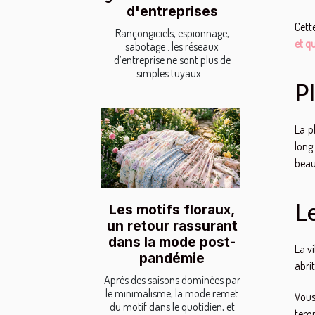
d'entreprises
Cett
Rançongiciels, espionnage,
et q
sabotage : les réseaux
d’entreprise ne sont plus de
simples tuyaux...
P
La p
long
beauc
L
Les motifs floraux,
un retour rassurant
dans la mode post-
La v
pandémie
abri
Après des saisons dominées par
le minimalisme, la mode remet
Vous
du motif dans le quotidien, et
temp