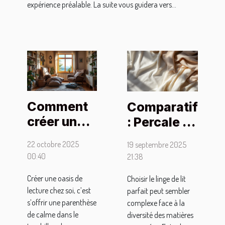
expérience préalable. La suite vous guidera vers...
Comment
Comparatif
créer une
: Percale de
oasis de
coton vs
22 octobre 2025
19 septembre 2025
lecture
Satin de
00:40
21:38
chez soi
coton pour
Créer une oasis de
Choisir le linge de lit
pour se
votre literie
lecture chez soi, c’est
parfait peut sembler
détendre ?
s’offrir une parenthèse
complexe face à la
de calme dans le
diversité des matières