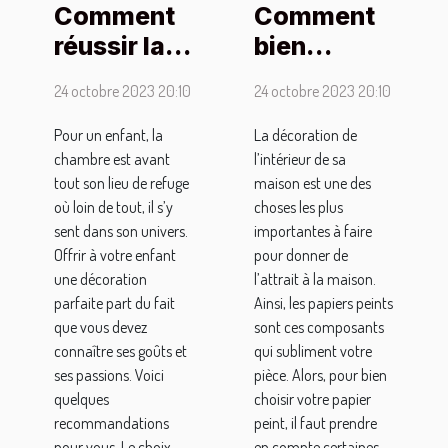
Comment
Comment
réussir la
bien
déco de la
choisir un
24 octobre 2023 20:10
24 octobre 2023 20:10
chambre
papier
d’un enfant
peint pour
Pour un enfant, la
La décoration de
chambre est avant
l’intérieur de sa
?
sa pièce ?
tout son lieu de refuge
maison est une des
où loin de tout, il s’y
choses les plus
sent dans son univers.
importantes à faire
Offrir à votre enfant
pour donner de
une décoration
l’attrait à la maison.
parfaite part du fait
Ainsi, les papiers peints
que vous devez
sont ces composants
connaître ses goûts et
qui subliment votre
ses passions. Voici
pièce. Alors, pour bien
quelques
choisir votre papier
recommandations
peint, il faut prendre
pour vous. Le choix
en compte certaines