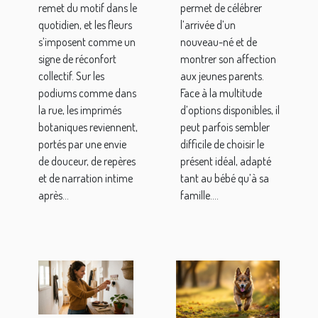
remet du motif dans le
permet de célébrer
pandémie
quotidien, et les fleurs
l’arrivée d’un
s’imposent comme un
nouveau-né et de
signe de réconfort
montrer son affection
collectif. Sur les
aux jeunes parents.
podiums comme dans
Face à la multitude
la rue, les imprimés
d’options disponibles, il
botaniques reviennent,
peut parfois sembler
portés par une envie
difficile de choisir le
de douceur, de repères
présent idéal, adapté
et de narration intime
tant au bébé qu’à sa
après...
famille....