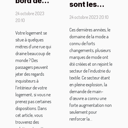
bord de
sont les
rue :
dispositions
24 octobre 2023
comment
24 octobre 2023 20:10
à tenir pour
20:10
se
trouver un
Ces dernières années, le
Votre logement se
protéger
domaine de la mode a
emploi dans
situe à quelques
des
connu de forts
le textile ?
mètres d’une rue qui
changements, plusieurs
regards
draine beaucoup de
marques de mode ont
extérieurs
monde ? Des
été créées et on rejoint le
passagers peuvent
?
secteur de l’industrie du
jeter des regards
textile. Ce secteur étant
inquisiteurs à
en pleine explosion, la
l’intérieur de votre
demande de main-
logement, si vous ne
d’œuvre a connu une
prenez pas certaines
forte augmentation non
dispositions. Dans
seulement pour
cet article, vous
renforcer la...
trouverez des