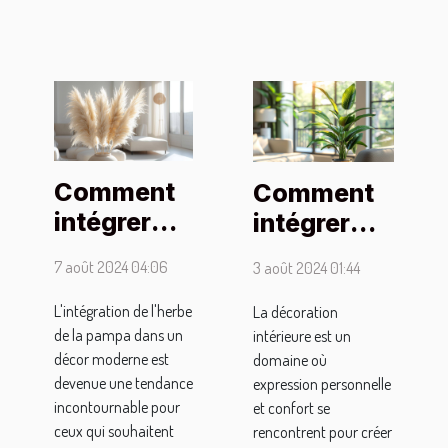
Comment
Comment
intégrer
intégrer
l'herbe de
des plantes
7 août 2024 04:06
3 août 2024 01:44
la pampa
artificielles
dans votre
dans votre
L'intégration de l'herbe
La décoration
de la pampa dans un
intérieure est un
intérieur
décoration
décor moderne est
domaine où
moderne
intérieure
devenue une tendance
expression personnelle
incontournable pour
et confort se
ceux qui souhaitent
rencontrent pour créer