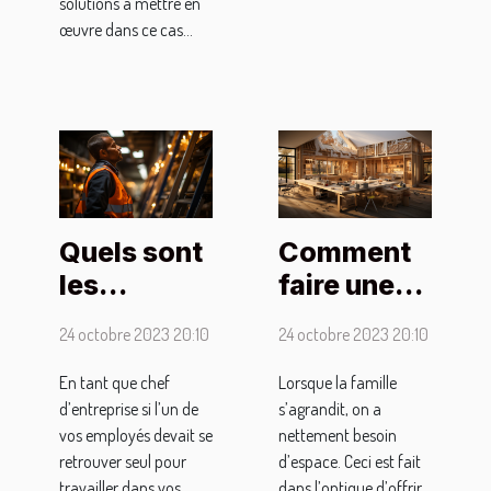
solutions à mettre en
œuvre dans ce cas...
Quels sont
Comment
les
faire une
dispositifs
extension
24 octobre 2023 20:10
24 octobre 2023 20:10
pour
de
assurer la
maison ?
En tant que chef
Lorsque la famille
d’entreprise si l’un de
s’agrandit, on a
sécurité à
vos employés devait se
nettement besoin
un
retrouver seul pour
d’espace. Ceci est fait
travailleur
travailler dans vos
dans l’optique d’offrir