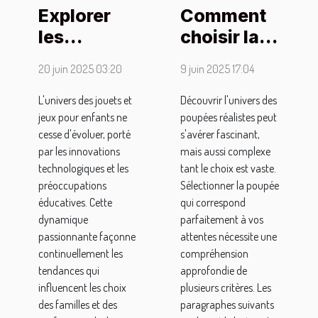
Explorer
Comment
les
choisir la
tendances
bonne
20 juin 2025 03:20
9 juin 2025 17:04
actuelles
poupée
dans les
réaliste
L'univers des jouets et
Découvrir l'univers des
jeux pour enfants ne
poupées réalistes peut
jouets et
pour vos
cesse d'évoluer, porté
s'avérer fascinant,
jeux pour
besoins
par les innovations
mais aussi complexe
enfants
technologiques et les
tant le choix est vaste.
préoccupations
Sélectionner la poupée
éducatives. Cette
qui correspond
dynamique
parfaitement à vos
passionnante façonne
attentes nécessite une
continuellement les
compréhension
tendances qui
approfondie de
influencent les choix
plusieurs critères. Les
des familles et des
paragraphes suivants