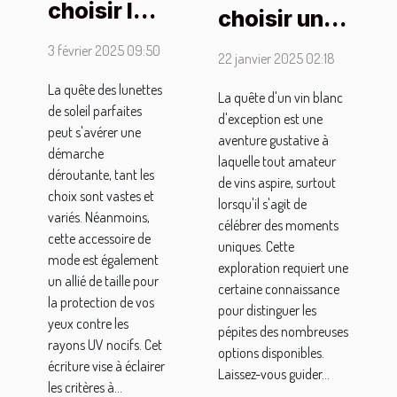
choisir les
choisir un
meilleures
vin blanc
3 février 2025 09:50
22 janvier 2025 02:18
lunettes
d'exception
de soleil
La quête des lunettes
pour des
La quête d'un vin blanc
de soleil parfaites
pour
d'exception est une
occasions
peut s'avérer une
hommes :
aventure gustative à
spéciales
démarche
laquelle tout amateur
conseils
déroutante, tant les
de vins aspire, surtout
et
choix sont vastes et
lorsqu'il s'agit de
variés. Néanmoins,
entretien
célébrer des moments
cette accessoire de
uniques. Cette
mode est également
exploration requiert une
un allié de taille pour
certaine connaissance
la protection de vos
pour distinguer les
yeux contre les
pépites des nombreuses
rayons UV nocifs. Cet
options disponibles.
écriture vise à éclairer
Laissez-vous guider...
les critères à...