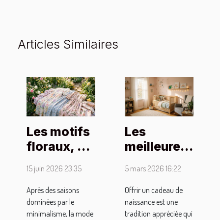
Articles Similaires
Les motifs
Les
floraux, un
meilleures
retour
idées de
15 juin 2026 23:35
5 mars 2026 16:22
rassurant
cadeaux
dans la
pour une
Après des saisons
Offrir un cadeau de
dominées par le
naissance est une
mode
naissance
minimalisme, la mode
tradition appréciée qui
post-