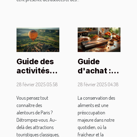
Guide des
Guide
activités
d'achat :
uniques
comment
28 février 2025 05:58
28 février 2025 04:38
pour
choisir une
compléter
machine
Vous pensez tout
La conservation des
connaître des
aliments est une
votre
sous vide
alentours de Paris ?
préoccupation
escapade
idéale
Détrompez-vous. Au-
majeure dans notre
de week-
delà des attractions
quotidien, où la
end près de
touristiques classiques,
fraîcheur et la