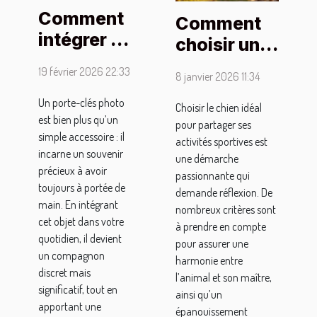
Comment
Comment
intégrer un
choisir un
porte-clés
compagnon
19 février 2026 22:33
8 janvier 2026 11:34
photo
canin pour
dans votre
Un porte-clés photo
vos
Choisir le chien idéal
est bien plus qu’un
quotidien
pour partager ses
activités
simple accessoire : il
activités sportives est
?
sportives ?
incarne un souvenir
une démarche
précieux à avoir
passionnante qui
toujours à portée de
demande réflexion. De
main. En intégrant
nombreux critères sont
cet objet dans votre
à prendre en compte
quotidien, il devient
pour assurer une
un compagnon
harmonie entre
discret mais
l’animal et son maître,
significatif, tout en
ainsi qu’un
apportant une
épanouissement