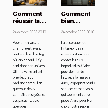
Comment
Comment
réussir la
bien
déco de la
choisir un
24 octobre 2023 20:10
24 octobre 2023 20:10
chambre
papier
d’un enfant
peint pour
Pour un enfant, la
La décoration de
chambre est avant
l’intérieur de sa
?
sa pièce ?
tout son lieu de refuge
maison est une des
où loin de tout, il s’y
choses les plus
sent dans son univers.
importantes à faire
Offrir à votre enfant
pour donner de
une décoration
l’attrait à la maison.
parfaite part du fait
Ainsi, les papiers peints
que vous devez
sont ces composants
connaître ses goûts et
qui subliment votre
ses passions. Voici
pièce. Alors, pour bien
quelques
choisir votre papier