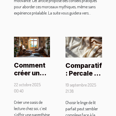
motivante. Cet article propose des conseils pratiques
pour aborder ces morceaux mythiques, même sans
expérience préalable. La suite vous guidera vers...
Comment
Comparatif
créer une
: Percale de
oasis de
coton vs
22 octobre 2025
19 septembre 2025
lecture
Satin de
00:40
21:38
chez soi
coton pour
Créer une oasis de
Choisir le linge de lit
pour se
votre literie
lecture chez soi, c’est
parfait peut sembler
détendre ?
s’offrir une parenthèse
complexe face à la