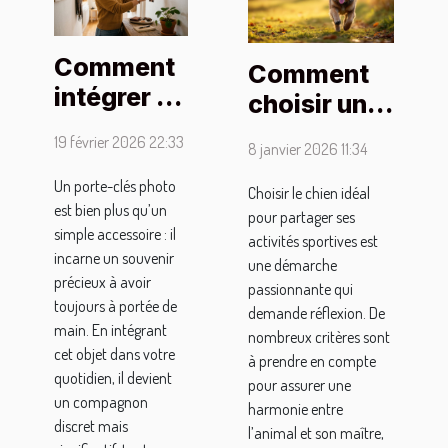
Comment
Comment
intégrer un
choisir un
porte-clés
compagnon
19 février 2026 22:33
8 janvier 2026 11:34
photo
canin pour
dans votre
Un porte-clés photo
vos
Choisir le chien idéal
est bien plus qu’un
quotidien
pour partager ses
activités
simple accessoire : il
activités sportives est
?
sportives ?
incarne un souvenir
une démarche
précieux à avoir
passionnante qui
toujours à portée de
demande réflexion. De
main. En intégrant
nombreux critères sont
cet objet dans votre
à prendre en compte
quotidien, il devient
pour assurer une
un compagnon
harmonie entre
discret mais
l’animal et son maître,