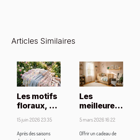
Articles Similaires
Les motifs
Les
floraux, un
meilleures
retour
idées de
15 juin 2026 23:35
5 mars 2026 16:22
rassurant
cadeaux
dans la
pour une
Après des saisons
Offrir un cadeau de