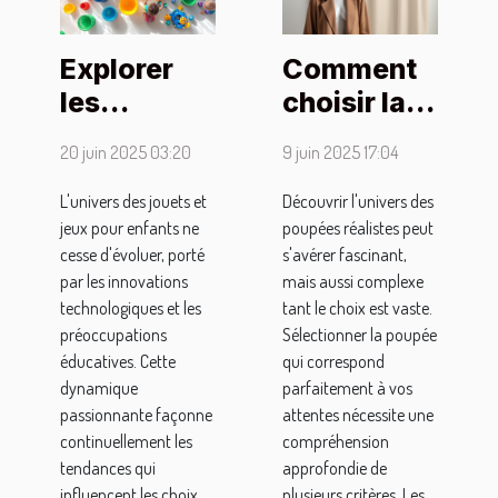
Explorer
Comment
les
choisir la
tendances
bonne
20 juin 2025 03:20
9 juin 2025 17:04
actuelles
poupée
dans les
réaliste
L'univers des jouets et
Découvrir l'univers des
jeux pour enfants ne
poupées réalistes peut
jouets et
pour vos
cesse d'évoluer, porté
s'avérer fascinant,
jeux pour
besoins
par les innovations
mais aussi complexe
enfants
technologiques et les
tant le choix est vaste.
préoccupations
Sélectionner la poupée
éducatives. Cette
qui correspond
dynamique
parfaitement à vos
passionnante façonne
attentes nécessite une
continuellement les
compréhension
tendances qui
approfondie de
influencent les choix
plusieurs critères. Les