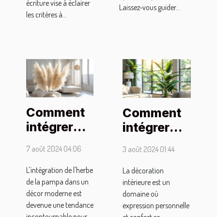
écriture vise à éclairer
Laissez-vous guider...
les critères à...
Comment
Comment
intégrer
intégrer
l'herbe de
des plantes
7 août 2024 04:06
3 août 2024 01:44
la pampa
artificielles
dans votre
dans votre
L'intégration de l'herbe
La décoration
de la pampa dans un
intérieure est un
intérieur
décoration
décor moderne est
domaine où
moderne
intérieure
devenue une tendance
expression personnelle
incontournable pour