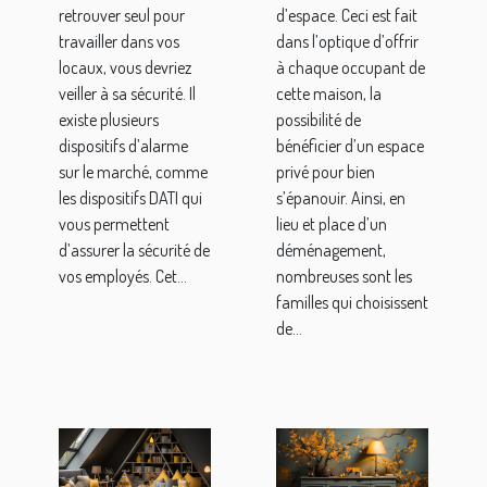
un
retrouver seul pour
d’espace. Ceci est fait
travailleur
travailler dans vos
dans l’optique d’offrir
isolé ?
locaux, vous devriez
à chaque occupant de
veiller à sa sécurité. Il
cette maison, la
existe plusieurs
possibilité de
dispositifs d’alarme
bénéficier d’un espace
sur le marché, comme
privé pour bien
les dispositifs DATI qui
s’épanouir. Ainsi, en
vous permettent
lieu et place d’un
d’assurer la sécurité de
déménagement,
vos employés. Cet...
nombreuses sont les
familles qui choisissent
de...