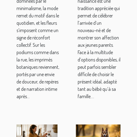
dominées par le
naissance est une
mode
naissance
minimalisme, la mode
tradition appréciée qui
post-
remet du motif dans le
permet de célébrer
pandémie
quotidien, et les fleurs
l’arrivée d’un
s’imposent comme un
nouveau-né et de
signe de réconfort
montrer son affection
collectif. Sur les
aux jeunes parents.
podiums comme dans
Face à la multitude
la rue, les imprimés
d’options disponibles, il
botaniques reviennent,
peut parfois sembler
portés par une envie
difficile de choisir le
de douceur, de repères
présent idéal, adapté
et de narration intime
tant au bébé qu’à sa
après...
famille....