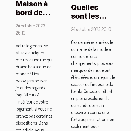
Maison à
Quelles
bord de
sont les
rue :
dispositions
24 octobre 2023
comment
24 octobre 2023 20:10
à tenir pour
20:10
se
trouver un
Ces dernières années, le
Votre logement se
protéger
domaine de la mode a
emploi dans
situe à quelques
des
connu de forts
le textile ?
mètres d’une rue qui
changements, plusieurs
regards
draine beaucoup de
marques de mode ont
extérieurs
monde ? Des
été créées et on rejoint le
passagers peuvent
?
secteur de l’industrie du
jeter des regards
textile. Ce secteur étant
inquisiteurs à
en pleine explosion, la
l’intérieur de votre
demande de main-
logement, si vous ne
d’œuvre a connu une
prenez pas certaines
forte augmentation non
dispositions. Dans
seulement pour
cet article, vous