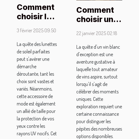
Comment
Comment
choisir les
choisir un
meilleures
vin blanc
3 février 2025 09:50
22 janvier 2025 02:18
lunettes
d'exception
de soleil
La quête des lunettes
pour des
La quête d'un vin blanc
de soleil parfaites
pour
d'exception est une
occasions
peut s'avérer une
hommes :
aventure gustative à
spéciales
démarche
laquelle tout amateur
conseils
déroutante, tant les
de vins aspire, surtout
et
choix sont vastes et
lorsqu'il s'agit de
variés. Néanmoins,
entretien
célébrer des moments
cette accessoire de
uniques. Cette
mode est également
exploration requiert une
un allié de taille pour
certaine connaissance
la protection de vos
pour distinguer les
yeux contre les
pépites des nombreuses
rayons UV nocifs. Cet
options disponibles.