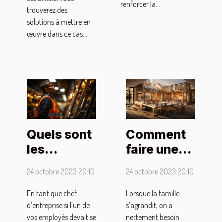
renforcer la...
trouverez des
solutions à mettre en
œuvre dans ce cas...
Quels sont
Comment
les
faire une
dispositifs
extension
24 octobre 2023 20:10
24 octobre 2023 20:10
pour
de
assurer la
maison ?
En tant que chef
Lorsque la famille
d’entreprise si l’un de
s’agrandit, on a
sécurité à
vos employés devait se
nettement besoin