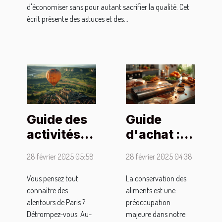
d'économiser sans pour autant sacrifier la qualité. Cet
écrit présente des astuces et des...
Guide des
Guide
activités
d'achat :
uniques
comment
28 février 2025 05:58
28 février 2025 04:38
pour
choisir une
compléter
machine
Vous pensez tout
La conservation des
connaître des
aliments est une
votre
sous vide
alentours de Paris ?
préoccupation
escapade
idéale
Détrompez-vous. Au-
majeure dans notre