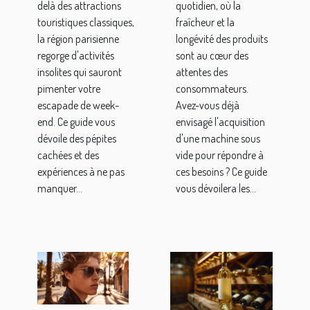
de week-
delà des attractions
quotidien, où la
end près de
touristiques classiques,
fraîcheur et la
la région parisienne
longévité des produits
Paris
regorge d'activités
sont au cœur des
insolites qui sauront
attentes des
pimenter votre
consommateurs.
escapade de week-
Avez-vous déjà
end. Ce guide vous
envisagé l'acquisition
dévoile des pépites
d'une machine sous
cachées et des
vide pour répondre à
expériences à ne pas
ces besoins ? Ce guide
manquer...
vous dévoilera les...